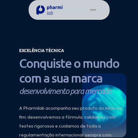
Select Language
Portuguese (Brazil)
Agendamento
EXCELÊNCIA TÉCNICA
C
o
n
q
u
i
s
t
e
o
m
u
n
d
o
c
o
m
a
s
u
a
m
a
r
c
a
d
e
s
e
n
v
o
l
v
i
m
e
n
t
o
p
a
r
a
m
e
r
c
a
d
o
A Pharmilab acompanha seu produto do início ao 
fim: desenvolvemos a fórmula, validamos com 
testes rigorosos e cuidamos de toda a 
regulamentação internacional, sempre com 