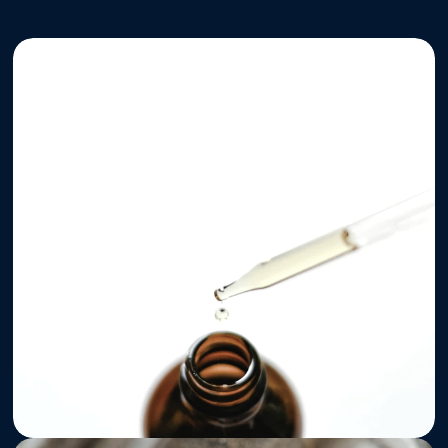
Cosméticos
     Lab      
Regulatório