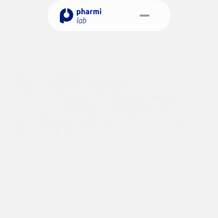
P
a
r
a
q
u
Select Language
e
m
Portuguese (Brazil)
Agendamento
A
Pharmilab
é
um
fornecedor
altamente
experiente
de
soluções
completas
para
o
desenvolvimento,
regulamentação
e
colocação
no
mercado
de
produtos
cosméticos,
garantindo
conformidade
legal
e
qualidade
em
cada
etapa.