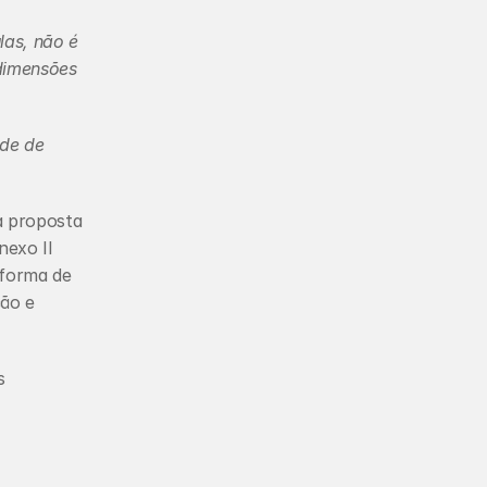
as, não é 
dimensões 
de de 
 proposta 
exo II 
forma de 
ão e 
 