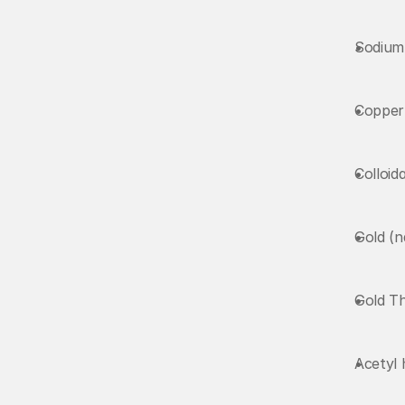
Sodium
Copper 
Colloida
Gold (n
Gold Th
Acetyl 