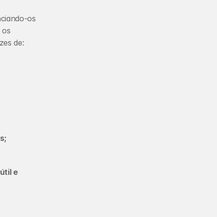
nciando-os 
de seus correspondentes em macroescala. No âmbito dos cosméticos, os 
zes de:
s;
il e 