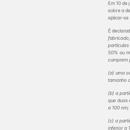
Em 10 de 
sobre a de
aplicar-se
É declara
fabricado,
partículas
50% ou mai
cumprem p
(a) uma ou
tamanho d
(b) a par
que duas d
a 100 nm;
(c) a par
inferior a