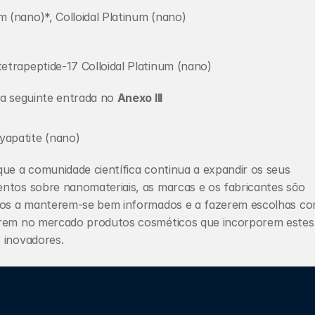
m (nano)*, Colloidal Platinum (nano)
tetrapeptide-17 Colloidal Platinum (nano)
a seguinte entrada no 
Anexo III
yapatite (nano)
ue a comunidade científica continua a expandir os seus 
ntos sobre nanomateriais, as marcas e os fabricantes são 
dos a manterem-se bem informados e a fazerem escolhas con
rem no mercado produtos cosméticos que incorporem estes 
 inovadores.
r se está utilizando nanomateriais em seus produtos cosméti
eder? Entre em contato conosco!