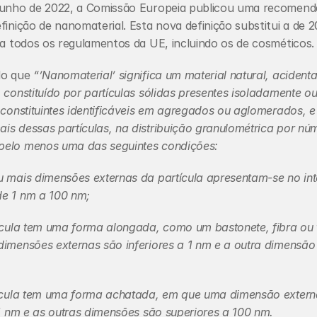
junho de 2022, a Comissão Europeia publicou uma recomend
finição de nanomaterial. Esta nova definição substitui a de 20
 a todos os regulamentos da UE, incluindo os de cosméticos.
do que 
“’Nanomaterial’ significa um material natural, acidental
 constituído por partículas sólidas presentes isoladamente o
 constituintes identificáveis em agregados ou aglomerados, e 
s dessas partículas, na distribuição granulométrica por núm
elo menos uma das seguintes condições:
 mais dimensões externas da partícula apresentam-se no inte
e 1 nm a 100 nm;
tícula tem uma forma alongada, como um bastonete, fibra ou 
imensões externas são inferiores a 1 nm e a outra dimensão é
tícula tem uma forma achatada, em que uma dimensão externa
 1 nm e as outras dimensões são superiores a 100 nm.