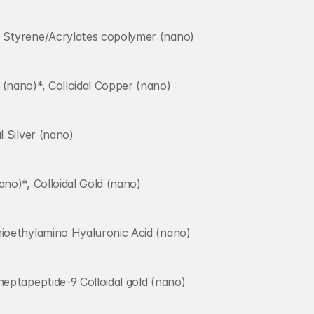
 Styrene/Acrylates copolymer (nano)
(nano)*, Colloidal Copper (nano)
l Silver (nano)
ano)*, Colloidal Gold (nano)
ioethylamino Hyaluronic Acid (nano)
heptapeptide-9 Colloidal gold (nano)