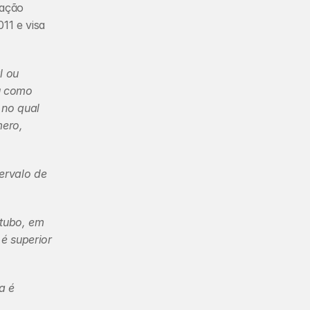
ação 
11 e visa 
 ou 
u como 
no qual 
ero, 
rvalo de 
tubo, em 
 superior 
 é 