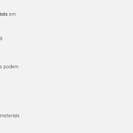
ais
 em 
 
as podem 
ateriais 