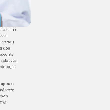
eu-se ao 
sas 
 ao seu 
a dos 
escente 
elativas 
ideração 
opeu e 
éticos: 
cado 
uma 