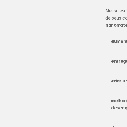
Nessa esca
nanomate
aument
entrega
criar 
melhora
desemp