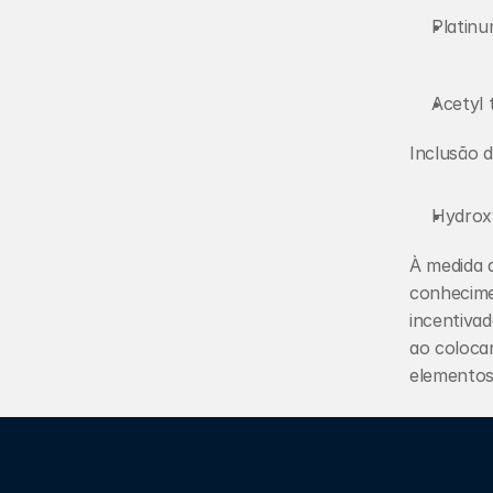
Platinu
Acetyl 
Inclusão d
Hydrox
À medida q
conhecime
incentiva
ao coloca
elementos
Quer sabe
como proc