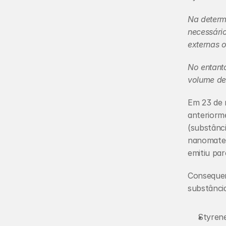
Na determi
necessári
externas o
No entanto
volume de
Em 23 de 
anteriorme
(substânci
nanomater
emitiu par
Conseque
substância
Styren