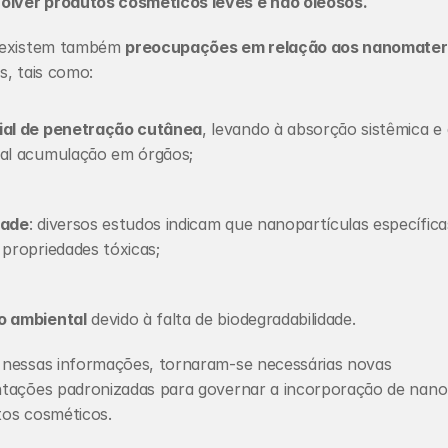
olver produtos cosméticos leves e não oleosos.
existem também 
preocupações em relação aos nanomateri
s, tais como:
ial de penetração cutânea
, levando à absorção sistêmica e à
ial acumulação em órgãos;
dade
: diversos estudos indicam que nanopartículas específic
 propriedades tóxicas;
o ambiental
 devido à falta de biodegradabilidade.
nessas informações, tornaram-se necessárias novas 
tações padronizadas para governar a incorporação de nanom
os cosméticos.