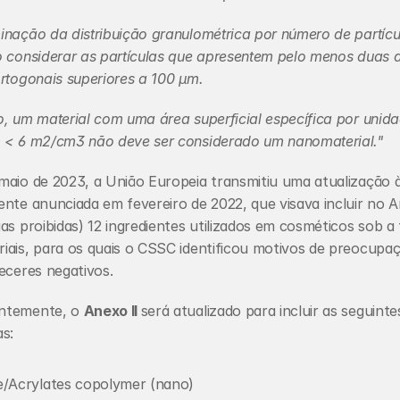
nação da distribuição granulométrica por número de partícul
o considerar as partículas que apresentem pelo menos duas 
rtogonais superiores a 100 μm.
, um material com uma área superficial específica por unida
 < 6 m2/cm3 não deve ser considerado um nanomaterial."
maio de 2023, a União Europeia transmitiu uma atualização à
nte anunciada em fevereiro de 2022, que visava incluir no An
as proibidas) 12 ingredientes utilizados em cosméticos sob a 
iais, para os quais o CSSC identificou motivos de preocupaç
eceres negativos.
ntemente, o 
Anexo II 
será atualizado para incluir as seguintes
s:
e/Acrylates copolymer (nano)