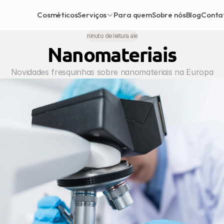
Cosméticos
Serviços
Para quem
Sobre nós
Blog
Conta
•
1 minuto de leitura alegre
Nanomateriais
Novidades fresquinhas sobre nanomateriais na Europa