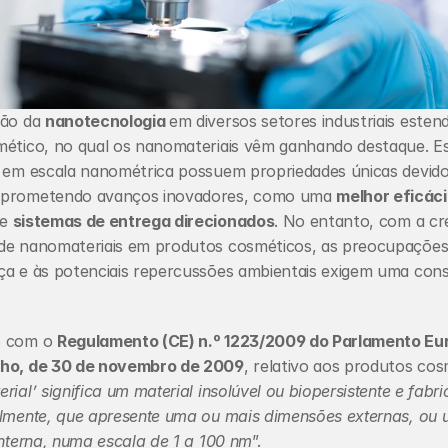
ão da 
nanotecnologia 
em diversos setores industriais estend
mético, no qual os nanomateriais vêm ganhando destaque. Es
s em escala nanométrica possuem propriedades únicas devido
prometendo avanços inovadores, como uma 
melhor eficáci
 e 
sistemas de entrega direcionados
. No entanto, com a cr
de nanomateriais em produtos cosméticos, as preocupações r
ça e às potenciais repercussões ambientais exigem uma cons
.
 com o 
Regulamento (CE) n.º 1223/2009 do Parlamento Eur
ho, de 30 de novembro de 2009
, relativo aos produtos cosm
rial’ significa um material insolúvel ou biopersistente e fabri
almente, que apresente uma ou mais dimensões externas, ou 
interna, numa escala de 1 a 100 nm
”.