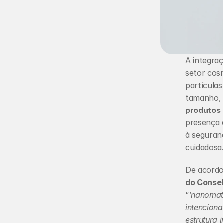
A integraç
setor cos
partícula
tamanho, 
produtos
presença 
à seguran
cuidadosa
De acordo
do Consel
“
‘nanomate
intencion
estrutura 