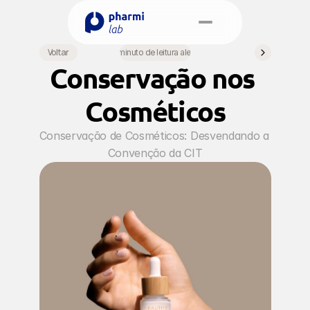
Select Language
Voltar
•
1 minuto de leitura alegre
Portuguese (Brazil)
Conservação nos 
Agendamento
Cosméticos
Conservação de Cosméticos: Desvendando a 
Convenção da CIT