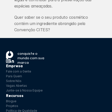
espécies ameaçadas.
Quer saber se o seu produto cosmético 
contém um ingrediente abrangido pela 
Convenção CITES? 
Entre em contato conosco!
conquiste o 
mundo com sua 
‹ 
Microplásticos 
marca
Nanomateriais
›
Empresa
Fale com a Gente
Para Quem
Sobre Nós
Vagas Abertas
Junte-se à Nossa Equipe
Recursos
Blogue
Projetos
Política de Qualidade