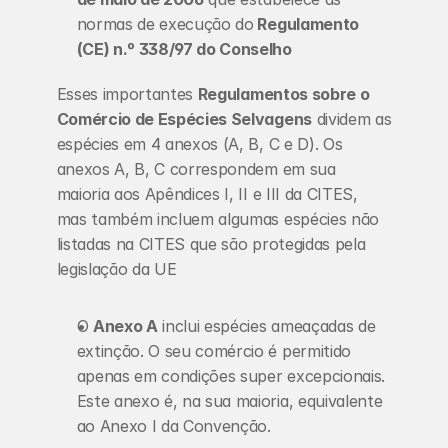
normas de execução do
 Regulamento 
(CE) n.º 338/97 do Conselho
Esses importantes 
Regulamentos sobre o 
Comércio de Espécies Selvagens
 dividem as 
espécies em 4 anexos (A, B, C e D). Os 
anexos A, B, C correspondem em sua 
maioria aos Apêndices I, II e III da CITES, 
mas também incluem algumas espécies não 
listadas na CITES que são protegidas pela 
legislação da UE
O 
Anexo A
 inclui espécies ameaçadas de 
extinção. O seu comércio é permitido 
apenas em condições super excepcionais. 
Este anexo é, na sua maioria, equivalente 
ao Anexo I da Convenção.