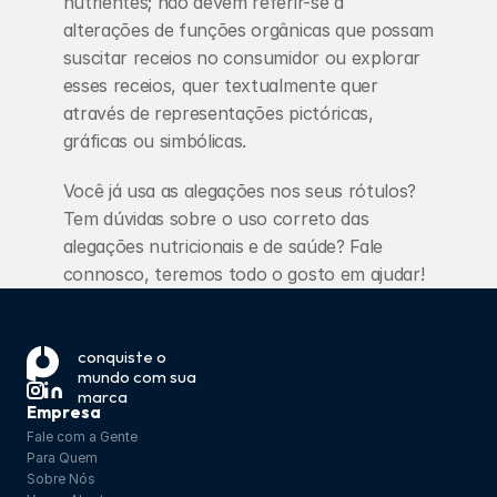
nutrientes; não devem referir-se a 
alterações de funções orgânicas que possam 
suscitar receios no consumidor ou explorar 
esses receios, quer textualmente quer 
através de representações pictóricas, 
gráficas ou simbólicas.
Você já usa as alegações nos seus rótulos? 
Tem dúvidas sobre o uso correto das 
alegações nutricionais e de saúde? Fale 
connosco, teremos todo o gosto em ajudar!
HRIPT vs 
conquiste o 
‹ Testes de 
mundo com sua 
Teste de 
Segurança
marca
Contato ›
Empresa
Fale com a Gente
Para Quem
Sobre Nós