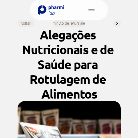
Select Language
Voltar
•
1 minuto de leitura alegre
Portuguese (Brazil)
Alegações 
Agendamento
Nutricionais e de 
Saúde para 
Rotulagem de 
Alimentos