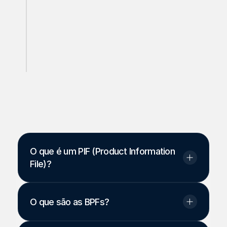
P
e
r
g
u
n
t
a
s
e
R
e
s
p
o
s
t
a
s
O que é um PIF (Product Information 
File)?
O que são as BPFs?