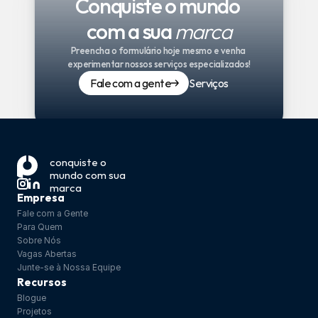
Conquiste o mundo 
com a sua 
marca
Preencha o formulário hoje mesmo e venha 
experimentar nossos serviços especializados!
Fale com a gente
Serviços
conquiste o 
mundo com sua 
marca
Empresa
Fale com a Gente
Para Quem
Sobre Nós
Vagas Abertas
Junte-se à Nossa Equipe
Recursos
Blogue
Projetos