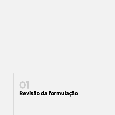
conjunto específico e abrangente de 
requisitos legais, que
 foram criados para proteger os 
consumidores e o meio ambiente! 
F
a
s
e
s
01
Revisão da formulação