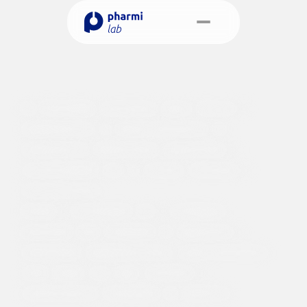
S
u
p
l
e
m
Select Language
e
n
t
o
s
A
l
i
m
e
n
t
a
Portuguese (Portugal)
Marcar reunião 
Na
Pharmilab,
prestamos
apoio
técnico
e
regulamentar
no
desenvolvimento
de
suplementos
alimentares,
garantindo
a
conformidade
com
as
normas
nacionais
e
internacionais.
Desde
a
formulação
até
à
rotulagem,
passando
pela
avaliação
de
segurança
e
submissões
regulamentares,
supervisionamos
cada
etapa
com
rigor
científico
e
conhecimento
atualizado
da
indústria.