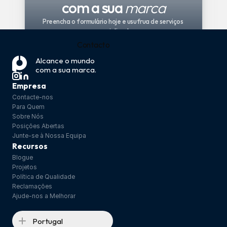
com a sua 
marca
Preencha o formulário hoje e usufrua de serviços 
especializados
Contacto
Serviços
Alcance o mundo 
com a sua marca.
Empresa
Contacte-nos
Para Quem
Sobre Nós
Posições Abertas
Junte-se à Nossa Equipa
Recursos
Blogue
Projetos
Política de Qualidade
Reclamações
Ajude-nos a Melhorar
Portugal