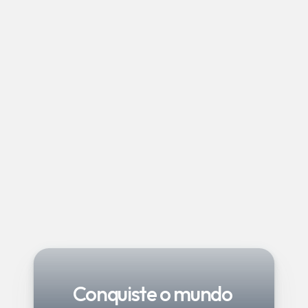
a viabilidade ou até mesmo proibir a 
entrada. Por outro lado, a venda de 
suplementos alimentares com base na UE 
para um país terceiro é um processo de 
exportação, frequentemente exigindo 
documentos como o Certificado de Venda 
Livre (CVL), que atesta a produção e 
comercialização legal, e a Certificação de 
Exportação por remessa, ambos os quais 
devem ser solicitados atempadamente à 
Autoridade Nacional (DGAV) com a 
intervenção da DRAP.
Conquiste o mundo 