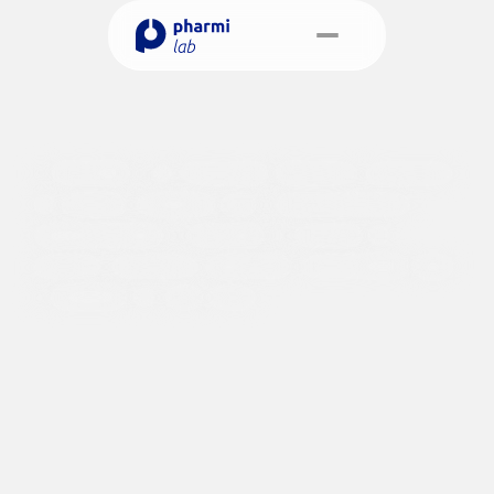
P
a
r
a
q
u
Select Language
e
m
Portuguese (Portugal)
Marcar reunião 
A
Pharmilab
é
um
fornecedor
altamente
experiente
de
soluções
completas
para
o
desenvolvimento,
regulamentação
e
colocação
no
mercado
de
produtos
cosméticos,
garantindo
conformidade
legal
e
qualidade
em
cada
etapa.