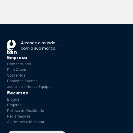
Ao remover barreiras técnicas, 
regulamentares e de segurança, 
permitimos que os distribuidores se 
concentrem numa entrada eficiente no 
Alcance o mundo 
mercado, na expansão do portfólio e no 
com a sua marca.
crescimento sustentável das vendas.
Empresa
Contacte-nos
Para Quem
Sobre Nós
Posições Abertas
Junte-se à Nossa Equipa
Recursos
Blogue
Projetos
Política de Qualidade
Reclamações
Ajude-nos a Melhorar