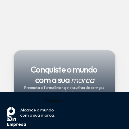
podem exigir menções adicionais, 
recomenda-se contactar a Pharmilab 
para garantir que todos os requisitos de 
rotulagem obrigatórios e opcionais sejam 
cumpridos para circulação legal.
Conquiste o mundo 
com a sua 
marca
Preencha o formulário hoje e usufrua de serviços 
especializados
Contacto
Serviços
Alcance o mundo 
com a sua marca.
Empresa