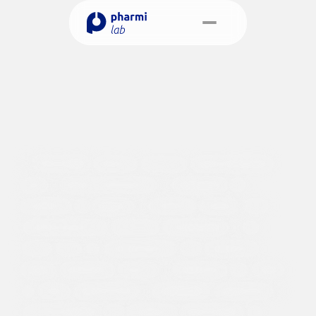
C
u
i
d
a
d
o
s
c
o
m
Select Language
Portuguese (Portugal)
A
n
i
m
a
i
s
Marcar reunião 
A
Pharmilab
oferece
serviços
especializados
para
o
desenvolvimento
e
regulação
de
produtos
de
higiene
e
estética
animal.
Com
conhecimentos
técnicos
atualizados
e
um
forte
foco
no
cumprimento
dos
requisitos
legais,
apoiamos
marcas
e
empresas
em
todas
as
fases,
garantindo
a
qualidade,
segurança
e
conformidade
dos
produtos
destinados
ao